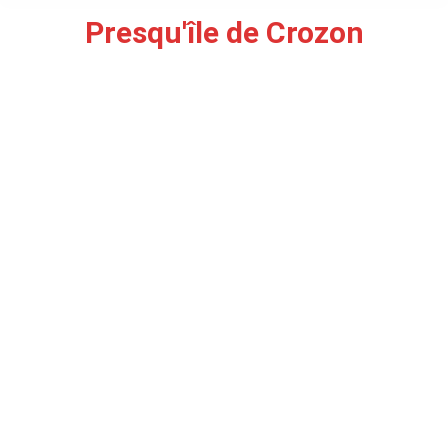
Presqu'île de Crozon
You are here:
ÉPAVES – PORT DE CAMARET