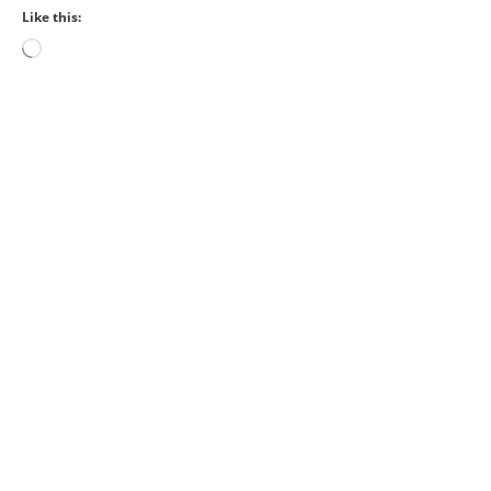
Like this:
Loading…
COULEURS D’AUTOMNE SUR L’ILOT DE L’ETANG