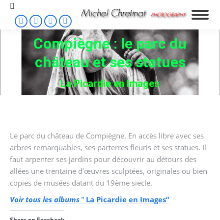
Search:
Flickr
Facebook
Instagram
500px
page
page
page
page
Compiègne : le parc du
opens
opens
opens
opens
château et ses statues
You are here:
in
in
in
in
new
new
new
new
La Picardie en Images
window
window
window
window
Le parc du château de Compiègne. En accès libre avec ses
arbres remarquables, ses parterres fleuris et ses statues. Il
faut arpenter ses jardins pour découvrir au détours des
allées une trentaine d’œuvres sculptées, originales ou bien
copies de musées datant du 19ème siecle.
Voir tous les albums
”
La Picardie en Images”
Share on Facebook