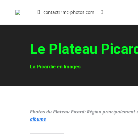
contact@mc-photos.com
Search:
Le Plateau Picar
You are here:
La Picardie en Images
Photos du Plateau Picard: Région principalement s
albums